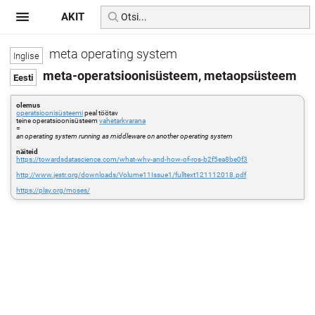
AKIT
meta operating system
meta-operatsioonisüsteem, metaopsüsteem
olemus
operatsioonisüsteemi
peal töötav
teine operatsioonisüsteem
vahetarkvarana
=
an operating system running as middleware on another operating system
näiteid
https://towardsdatascience.com/what-why-and-how-of-ros-b2f5ea8be0f3
http://www.jestr.org/downloads/Volume11Issue1/fulltext121112018.pdf
https://play.org/moses/