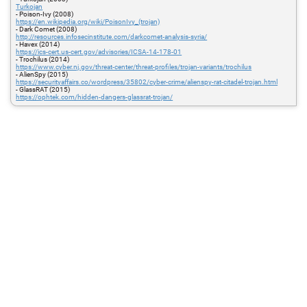
Turkojan
- Poison-Ivy (2008)
https://en.wikipedia.org/wiki/PoisonIvy_(trojan)
- Dark Comet (2008)
http://resources.infosecinstitute.com/darkcomet-analysis-syria/
- Havex (2014)
https://ics-cert.us-cert.gov/advisories/ICSA-14-178-01
- Trochilus (2014)
https://www.cyber.nj.gov/threat-center/threat-profiles/trojan-variants/trochilus
- AlienSpy (2015)
https://securityaffairs.co/wordpress/35802/cyber-crime/alienspy-rat-citadel-trojan.html
- GlassRAT (2015)
https://ophtek.com/hidden-dangers-glassrat-trojan/