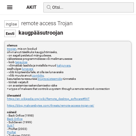
AKIT
remote access Trojan
kaugpääsutroojan
olemus
troojan
, mis on loodud
ohvri arvuti täielikuks kaugjuhtimiseks,
- on sageli peidetud mängudesse,
väikestesse programmidesse või meilimanusesse
- loob
tagaukse
- võimaldab laadida ja installida muud
kahjurvara
,
sealhulgas
lunavara
- võib krüpteerida faile, st olla ise lunavaraks
- võib muuta arvuti
zombiks
,
kasutades ta ressursse
krüptosüsteemide
rünneteks
- töötab varjatult
- on avastamise raskendamiseks väike
=
a type of malware that controls a system through a remote network connection
ülevaateid
https://en.wikipedia.org/wiki/Remote_desktop_software#RAT
https://blog.malwarebytes.com/threats/remote-access-trojan-rat/
näiteid
:
- Back Orifice (1998)
Back Orifice
- SubSeven (1999)
Sub7
- ProRat (2003)
ProRat
- Turkojan (2003)