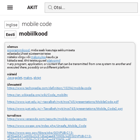
AKIT
mobile code
mobiilkood
olemus
programmikood
, mida saab kasutaja sekkumiseta
edastada ühest süsteemist teise
näiteks võrgu või
mälupulga
kaudu ja
käitada seal, tihti teistsugusel
platvormil
=
any program, application, or content that can be transmitted from one system to another and
executed there, possibly on a different platform
näiteid
Java
-
aplett
,
makro
,
skript
ülevaateid
https://www.techopedia.com/definition/10294/mobile-code
https://en.wikipedia.org/wiki/Code_mobility
https://www.just.edu.jo/~tawalbeh/nyit/incs745/presentations/MobileCode.pdf
https://www.just.edu.jo/~Tawalbeh/nyit/incs745/presentations/Mobile_Code2.ppt
turvalisus
https://www.veracode.com/security/mobile-code-security
https://www.owasp.org/index.php/Unsafe_Mobile_Code
https://www.gpo.gov/fdsys/pkg/GOVPUB-C13-
a95be4641c490bc2c31dba2ee487090b/pdf/GOVPUB-C13-
a95be4641c490bc2c31dba2ee487090b.pdf