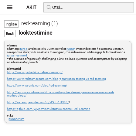
AKIT
red-teaming (1)
lööktestimine
olemus
sihtmärgi
turbe
ja valmisoleku uurimine välist
rünnet
imiteerides: ette hoiatamata, varjatult,
seespoolse abita; võib sisaldada toiminguid, mis aktiveerivad sihtmärgi ja ta töökeskkonna
turvameetmeid
=
the practice of rigorously challenging plans, policies, systems and assumptions by adopting
an adversarial approach
ülevaateid
https://www.packetlabs.net/red-teaming/
https://www.redteamsecure.com/blog/penetration-testing-vs-red-teaming
https://www.varonis.com/blog/red-teaming/
https://resources.infosecinstitute.com/topic/red-teaming-overview-assessment-
methodology/
https://sansorg.egnyte.com/dl/vP9Jz1UN48/
?
https://github.com/yeyintminthuhtut/Awesome-Red-Teaming
vt ka
-
punane tiim