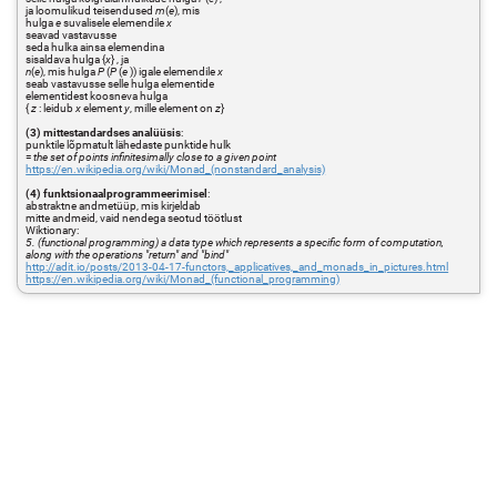
ja loomulikud teisendused
m
(
e
), mis
hulga
e
suvalisele elemendile
x
seavad vastavusse
seda hulka ainsa elemendina
sisaldava hulga {
x
} , ja
n
(
e
), mis hulga
P
(
P
(
e
)) igale elemendile
x
seab vastavusse selle hulga elementide
elementidest koosneva hulga
{
z
: leidub
x
element
y
, mille element on
z
}
(3) mittestandardses analüüsis
:
punktile lõpmatult lähedaste punktide hulk
=
the set of points infinitesimally close to a given point
https://en.wikipedia.org/wiki/Monad_(nonstandard_analysis)
(4) funktsionaalprogrammeerimisel
:
abstraktne andmetüüp, mis kirjeldab
mitte andmeid, vaid nendega seotud töötlust
Wiktionary:
5. (functional programming) a data type which represents a specific form of computation,
along with the operations "return" and "bind"
http://adit.io/posts/2013-04-17-functors,_applicatives,_and_monads_in_pictures.html
https://en.wikipedia.org/wiki/Monad_(functional_programming)