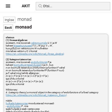
AKIT
monad
monaad
olemus
(1) lineaaralgebras
:
süsteem, mis koosneb
vektorruumide
U
,
V
, ja
W
kahest
lineaarkujutusest
f
:
U
→
W
ja
g
:
V
→
W
,
kus
g
(
f
(
u
)) on vektorruumi
W
nullvektor
mis tahes vektori
u
∈
U
korral
https://en.wikipedia.org/wiki/Monad_(linear_algebra)
(2) kategooriateoorias
:
süsteem, mis koosneb
endofunktorist
F
ja
kahest
loomulikust teisendusest
n
ja
m
, kus
n
on loomulik teisendus ühikfunktori ja funktori
F
vahel
m
on loomulik teisendus funktorite
FF
(funktori
F
ruut)
ja
F
vahel ning kehtib alljärgnev:
m
(
e
) ×
F
(
n
(
e
)) =
m
(
e
) ×
n
(
F
(
e
)) =
F
(
e
)
iga ühiku
e
korral
m
(
e
) ×
m
(
F
(
e
)) =
m
(
e
) ×
F
(
m
(
e
))
iga ühiku
e
korral
Wiktionary:
4. (category theory) a monoid object in the category of endofunctors of a fixed category
https://en.wikipedia.org/wiki/Monad_(category_theory)
näide:
hulkade kategoorias
moodustavad monaadi
-
endofunktor
P
, mis
igale hulgale
e
seab vastavusse
selle hulga kõigi alamhulkade hulga
P
(
e
) ,