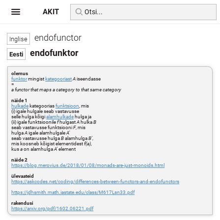
AKIT
endofunctor
endofunktor
olemus
funktor
mingist
kategooriast
A
iseendasse
=
a functor that maps a category to that same category
näide 1
hulkade
kategoorias
funktsioon
, mis
(i) igale hulgale seab vastavusse
selle hulga kõigi
alamhulkade
hulga ja
(ii) igale funktsioonile
f
hulgast
A
hulka
B
seab vastavusse funktsiooni
F
, mis
hulga
A
igale alamhulgale
A
'
seab vastavusse hulga
B
alamhulga
B'
,
mis koosneb kõigist elementidest
f(a)
,
kus
a
on alamhulga
A'
element
näide 2
https://blog.merovius.de/2018/01/08/monads-are-just-monoids.html
ülevaateid
https://askcodes.net/coding/differences-between-functors-and-endofunctors
https://jdhsmith.math.iastate.edu/class/M617Lsn33.pdf
rakendusi
https://arxiv.org/pdf/1602.06221.pdf