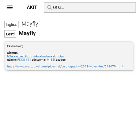
AKIT
Mayfly
Mayfly
("kiilkärbes")
olemus
NSA esimest tüüpi
võtmehalduse
algoritm
näiteks
PKCS #11
süsteemis,
MISSI
saadus
https://www.metzdowd.com/pipermail/cryptography/2013-November/018670.html