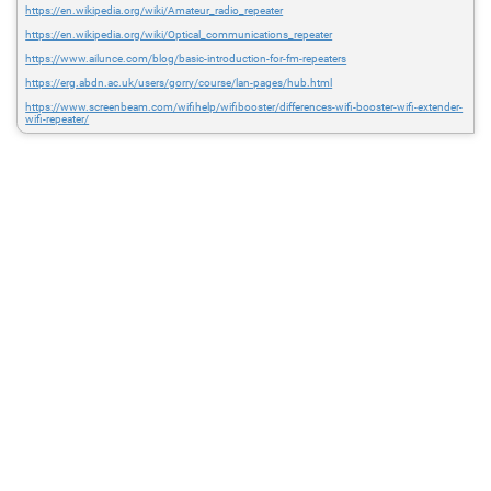
https://en.wikipedia.org/wiki/Amateur_radio_repeater
https://en.wikipedia.org/wiki/Optical_communications_repeater
https://www.ailunce.com/blog/basic-introduction-for-fm-repeaters
https://erg.abdn.ac.uk/users/gorry/course/lan-pages/hub.html
https://www.screenbeam.com/wifihelp/wifibooster/differences-wifi-booster-wifi-extender-
wifi-repeater/