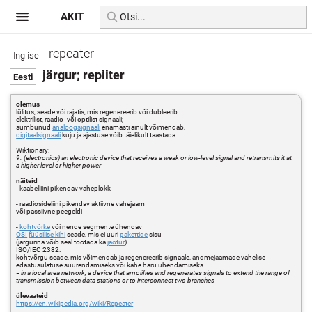
AKIT
repeater
järgur; repiiter
olemus
lülitus, seade või rajatis, mis regenereerib või dubleerib
elektrilist, raadio- või optilist signaali;
sumbunud
analoogsignaali
enamasti ainult võimendab,
digitaalsignaali
kuju ja ajastuse võib täielikult taastada
Wiktionary:
9. (electronics) an electronic device that receives a weak or low-level signal and retransmits it at
a higher level or higher power
näiteid
- kaabelliini pikendav vaheplokk
- raadiosideliini pikendav aktiivne vahejaam
või passiivne peegeldi
-
kohtvõrke
või nende segmente ühendav
OSI
füüsilise kihi
seade, mis ei uuri
pakettide
sisu
(järgurina võib seal töötada ka
jaotur
)
ISO/IEC 2382:
kohtvõrgu seade, mis võimendab ja regenereerib signaale, andmejaamade vahelise
edastusulatuse suurendamiseks või kahe haru ühendamiseks
=
in a local area network, a device that amplifies and regenerates signals to extend the range of
transmission between data stations or to interconnect two branches
ülevaateid
https://en.wikipedia.org/wiki/Repeater