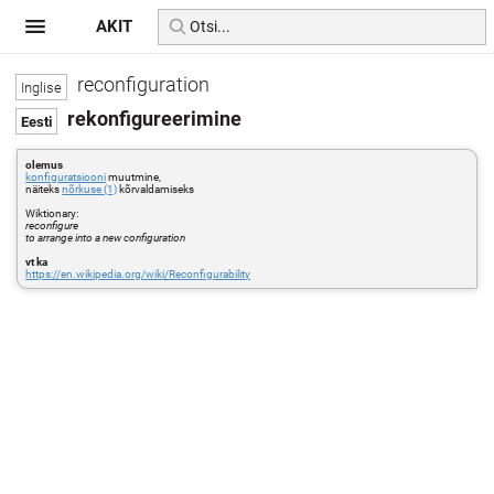
AKIT
reconfiguration
rekonfigureerimine
olemus
konfiguratsiooni
muutmine,
näiteks
nõrkuse (1)
kõrvaldamiseks
Wiktionary:
reconfigure
to arrange into a new configuration
vt ka
https://en.wikipedia.org/wiki/Reconfigurability