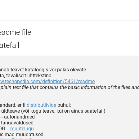
eadme file
tefail
annab teavet kataloogis või pakis olevate
ta, tavaliselt lihttekstina
ww.techopedia.com/definition/5461/readme
plain text file that contains the basic information of the files 
tandard, eriti
distributiivide
puhul:
- üldteave (või kogu teave, kui on ainus saatefail)
- autoriandmed
 tänuavaldused
G --
muutelugu
usimad muudatused