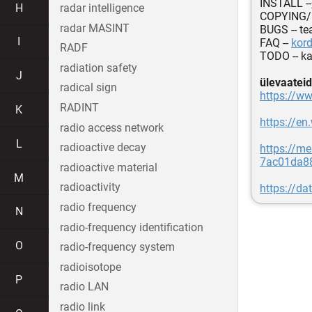
INSTALL --
H
radar intelligence
COPYING/
radar MASINT
BUGS -- t
I
FAQ --
kor
RADF
TODO -- k
radiation safety
J
ülevaateid
radical sign
https://w
RADINT
K
https://e
radio access network
L
radioactive decay
https://m
7ac01da8
radioactive material
M
radioactivity
https://da
radio frequency
N
radio-frequency identification
O
radio-frequency system
radioisotope
P
radio LAN
radio link