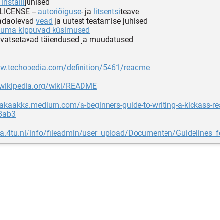
installi
juhised
LICENSE --
autoriõiguse
- ja
litsentsi
teave
eadaolevad
vead
ja uutest teatamise juhised
duma kippuvad küsimused
avatsetavad täiendused ja muudatused
ww.techopedia.com/definition/5461/readme
n.wikipedia.org/wiki/README
eakaakka.medium.com/a-beginners-guide-to-writing-a-kickass-r
8ab3
ta.4tu.nl/info/fileadmin/user_upload/Documenten/Guidelines_