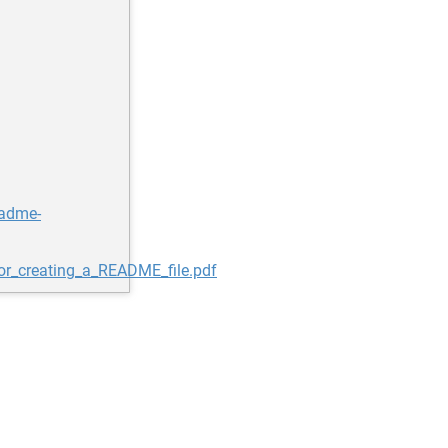
eadme-
for_creating_a_README_file.pdf