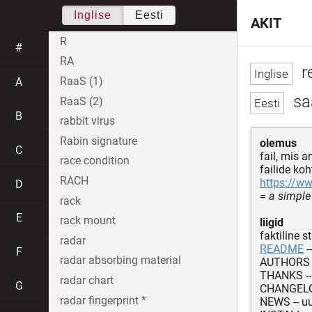
Inglise
Eesti
AKIT
R
#
RA
r
RaaS (1)
A
saa
RaaS (2)
B
rabbit virus
Rabin signature
olemus
C
fail, mis 
race condition
failide koh
RACH
https://w
D
=
a simple 
rack
E
rack mount
liigid
faktiline s
radar
README
-
F
radar absorbing material
AUTHORS -
THANKS --
radar chart
G
CHANGELO
radar fingerprint *
NEWS -- u