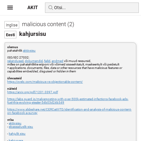
AKIT
malicious content (2)
kahjursisu
olemus
pahatahtlik
aktiivsisu
ISO/IEC 27032:
rakendused
,
dokumendid
,
failid
,
andmed
või muud ressursid,
milles on pahatahtlikke erijooni või võimeid sisseehitatult, maskeeritult või peidetult
=
applications, documents, files, data or other resources that have malicious features or
capabilities embedded, disguised or hidden in them
ülevaateid
https://zvelo.com/malicious-vs-objectionable-content/
näiteid
https://arxiv.org/pdf/1201.0397.pdf
https://labs.guard.io/malverposting-with-over-500k-estimated-infections-facebook-ads-
fuel-this-evolving-stealer-54b03d24b349
https://www.slideshare.net/CERCatIIITD/identification-and-analysis-of-malicious-content-
on-facebook-a-survey
vt ka
-
aktiivsisu
-
ebaseaduslik sisu
-
kahjulik sisu
-
kahjurvara