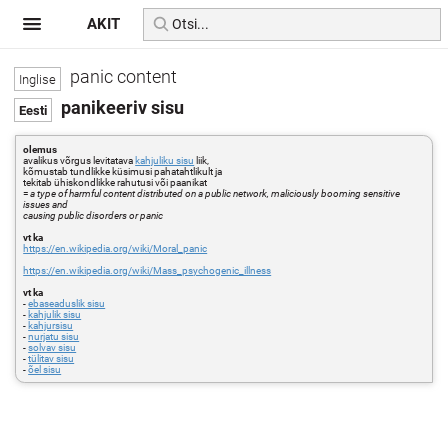
AKIT
panic content
panikeeriv sisu
olemus
avalikus võrgus levitatava
kahjuliku sisu
liik,
kõmustab tundlikke küsimusi pahatahtlikult ja
tekitab ühiskondlikke rahutusi või paanikat
=
a type of harmful content distributed on a public network, maliciously booming sensitive
issues and
causing public disorders or panic
vt ka
https://en.wikipedia.org/wiki/Moral_panic
https://en.wikipedia.org/wiki/Mass_psychogenic_illness
vt ka
-
ebaseaduslik sisu
-
kahjulik sisu
-
kahjursisu
-
nurjatu sisu
-
solvav sisu
-
tülitav sisu
-
õel sisu