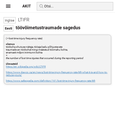
AKIT
LTIFR
töövõimetustraumade sagedus
( = lost time injury frequency rate)
olemus
töökoha ohutuse näitaja, tööaja kadu põhjustavate
traumade arv töökohal mingi määratud töömahu kohta,
enamasti miljoni inimtunni kohta
=
the number of lost time injuries that occurred during the reporting period
ülevaateid
https://en.wikipedia.org/wiki/LTIFR
https://www.dawco.ca/en/news/lost-time-injury-frequency-rate-ltifr-what-it-is-and-how-to-
reduce-yours/
https://www.safeopedia.com/definition/161/lost-time-injury-frequency-rate-ltifr