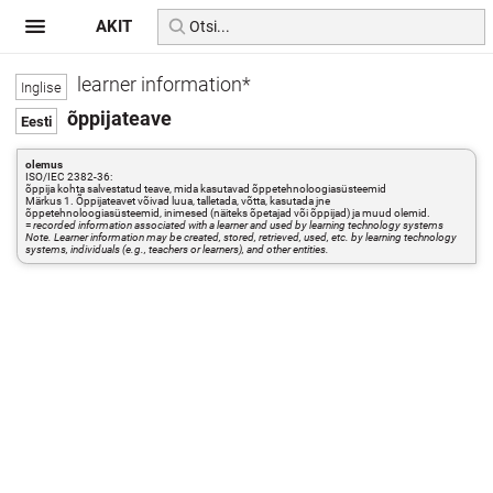
AKIT
learner information*
õppijateave
olemus
ISO/IEC 2382-36:
õppija kohta salvestatud teave, mida kasutavad õppetehnoloogiasüsteemid
Märkus 1. Õppijateavet võivad luua, talletada, võtta, kasutada jne
õppetehnoloogiasüsteemid, inimesed (näiteks õpetajad või õppijad) ja muud olemid.
=
recorded information associated with a learner and used by learning technology systems
Note. Learner information may be created, stored, retrieved, used, etc. by learning technology
systems, individuals (e.g., teachers or learners), and other entities.