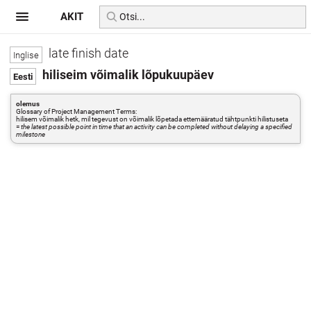
AKIT
late finish date
hiliseim võimalik lõpukuupäev
olemus
Glossary of Project Management Terms:
hilisem võimalik hetk, mil tegevust on võimalik lõpetada ettemääratud tähtpunkti hilistuseta
=
the latest possible point in time that an activity can be completed without delaying a specified
milestone