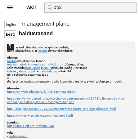
AKIT
management plane
haldustasand
Õ:
tasand tähendab siin tasapinda mudelis,
mitte lohakat kasutust
taseme
(
level
) tähenduses
olemus
haldus
liiklust kandev tasand
marsruuteri
või
kommutaatori
arhitektuuri
tüüpmudelites;
selle tasandi
protokollide
(
SNMP
jt) kaudu konfigureeritakse
liidesed
,
alamvõrgud
ja
marsruutimis
protokollid
ning seiratakse seadmete tööd
=
the layer that carries management traffic in standard router or switch architecture models
ülevaateid
https://en.wikipedia.org/wiki/Management_plane
https://networkengineering.stackexchange.com/questions/38573/difference-between-
control-plane-data-plane-and-management-plane
http://blog.ipspace.net/2013/08/management-control-and-data-planes-in.html
https://wisr.cs.wisc.edu/papers/mpa-imc15.pdf
standard
https://tools.ietf.org/html/rfc3746
vt ka
-
andmetasand