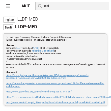
AKIT
LLDP-MED
LLDP-MED
( = Link Layer Discovery Protocol + Media Endpoint Discovery,
"lülikihi avastusprotokoll + meediumi otspunkti avastus")
olemus
protokolli
LLDP
laiendus (
ANSI
, 2006), võimaldab
- automaatselt avastada
kohtvõrgu
poliitikaid
ja
seadmete asukohti, luues asukohtade andmebaase
- automatiseerida toite haldust
- hallata võrguseadmete arvestust
=
extensions of the LLDP to enhance the automation and management of certain types of network
devices
ülevaateid
https://www.juniper.net/documentation/en_US/junos-space-apps/network-
director3.3/topics/concept/wlc4000-lldp-lldpmed.html
https://networkengineering.stackexchange.com/questions/1280/difference-between-lldp-
and-lldp-med
http://www.ijcaonline.org/journal/number9/pxc387348.pdf
https://www.cisco.com/en/US/technologies/tk652/tk701/technologies_white_paper0900aec
http://www.ieee802.org/1/files/public/docs2006/ab-congdon-lldp-med-8023at-0906.pdf