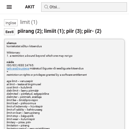
AKIT
limit (1)
piirang (2); limiit (1); piir (3); piir- (2)
olemus
kontekstist sõltuv kitsendus
Wiktionary:
1. a restriction; a bound beyond which one may not go
näide
ISO/IEC/IEEE 24765:
tarkvaraõigustega
määratud õiguste või eesõiguste kitsendus
=
restriction on rights or privileges granted by a software entitlement
age limit
-- vanusepiir
at limit
-- teataval tingimusel
cost limit
-- kululimiit
debt limit
-- laenu piirmäär
delimited
-- piiritletud, selgepiiriline
delimiter
-- piirimärk, eraldaja
limit fee
-- limiidiprovisjon
limit load
-- piirkoormus
limit of indemnity
-- hüvitispiir
limit of validity
-- kehtivusaeg
limit on loan
-- laenupiirang
limit stop
-- käigupiirik
limit wear
-- kulumispiir
limitary
-- piirav, piiri-
limitation
-- piirang
limitation period
-- aegumistähtaeg