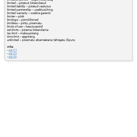
limited
-- piiratud; kitsendatud
limited liability
-- piiratud vastutus
limited partnership
-- usaldusühing
limited warranty
-- osaline garantii
limiter
-- piirik
limitings
-- piirmõõtmed
limitless
-- piiritu, piiramatu
limits of use
-- kasutuspiirid
set limits
-- piirama; kitsendama
tax limit
-- maksupiirang
time limit
-- ajapiirang
unlimited
-- piiramatu; ebamäärane; tähtajatu; lõputu
vt ka
-
piir (1)
-
piir (2)
-
piir (4)