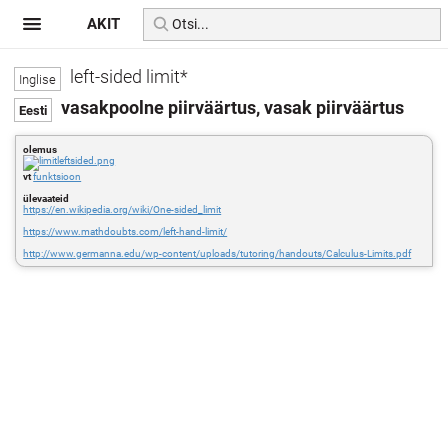
AKIT
left-sided limit*
vasakpoolne piirväärtus, vasak piirväärtus
olemus
vt
funktsioon
ülevaateid
https://en.wikipedia.org/wiki/One-sided_limit
https://www.mathdoubts.com/left-hand-limit/
http://www.germanna.edu/wp-content/uploads/tutoring/handouts/Calculus-Limits.pdf