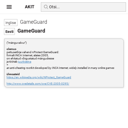
AKIT
GameGuard
GameGuard
("mänguvalvur")
olemus
pettusetõrje vahend nProtect GameGuard:
firmalt INCA Internet, alates 2005,
on ehitatud võrgustatud mängudesse
ja töötab
juurkratina
=
an anti-cheating rootkit developed by INCA Internet, widely installed in many online games
ülevaateid
https://en.wikipedia.org/wiki/NProtect_GameGuard
http://www.cvedetails.com/cve/CVE-2005-0295/