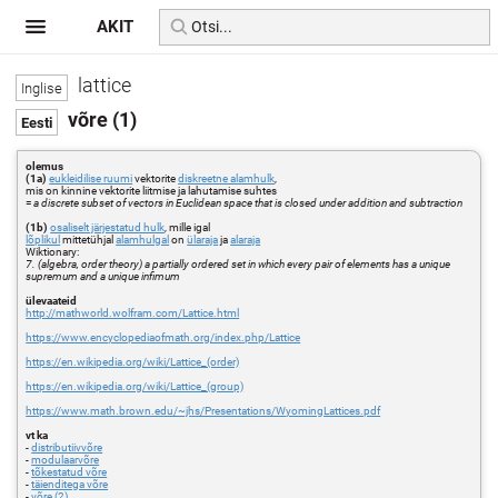
AKIT
lattice
võre (1)
olemus
(1a)
eukleidilise ruumi
vektorite
diskreetne alamhulk
,
mis on kinnine vektorite liitmise ja lahutamise suhtes
=
a discrete subset of vectors in Euclidean space that is closed under addition and subtraction
(1b)
osaliselt järjestatud hulk
, mille igal
lõplikul
mittetühjal
alamhulgal
on
ülaraja
ja
alaraja
Wiktionary:
7. (algebra, order theory) a partially ordered set in which every pair of elements has a unique
supremum and a unique infimum
ülevaateid
http://mathworld.wolfram.com/Lattice.html
https://www.encyclopediaofmath.org/index.php/Lattice
https://en.wikipedia.org/wiki/Lattice_(order)
https://en.wikipedia.org/wiki/Lattice_(group)
https://www.math.brown.edu/~jhs/Presentations/WyomingLattices.pdf
vt ka
-
distributiivvõre
-
modulaarvõre
-
tõkestatud võre
-
täienditega võre
-
võre (2)