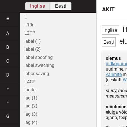
Inglise
Eesti
AKIT
L
#
L10n
li
L2TP
A
el
label (1)
B
label (2)
label spoofing
olemus
C
üldkogumi
label switching
uurimine, 
labor-saving
valimite
mõ
D
(eeskätt
We
LACP
=
E
ladder
study, mod
measuremen
lag (1)
F
lag (2)
mõõtmine
eluiga võ
lag (3)
G
ajana, tee
lag (4)