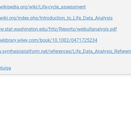
.wikipedia.org/wiki/Life-cycle_assessment
iawiki.org/index.php/Introduction_to_Life_Data_Analysis
w.stat.washington.edu/fritz/Reports/weibullanalysis.pdf
linelibrary.wiley.com/book/10.1002/0471725234
.synthesisplatform.net/references/Life_Data_Analysis_Referen
eluiga