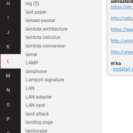
ülevaateid
H
lag (5)
https://en
laid paper
I
http://rel
laissez-passer
lambda architecture
https://ww
J
lambda calculus
http://on
lambda conversion
K
http://www
lamer
L
LAMP
vt ka
-
oodatav 
lamphone
M
Lamport signature
LAN
N
LAN adapter
O
LAN card
land attack
P
landing page
landscape