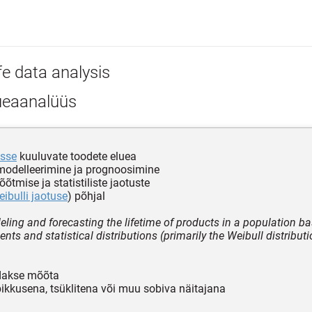
fe data analysis
ueaanalüüs
sse
kuuluvate toodete eluea
modelleerimine ja prognoosimine
õtmise ja statistiliste jaotuste
ibulli jaotuse
) põhjal
eling and forecasting the lifetime of products in a population 
ts and statistical distributions (primarily the Weibull distributi
idakse mõõta
pikkusena, tsüklitena või muu sobiva näitajana