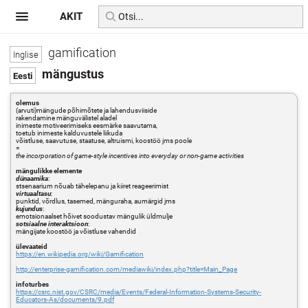
AKIT
gamification
mängustus
olemus
(arvuti)mängude põhimõtete ja lahendusviiside
rakendamine mänguvälistel aladel
inimeste motiveerimiseks eesmärke saavutama,
toetub inimeste kalduvustele liikuda
võistluse, saavutuse, staatuse, altruismi, koostöö jms poole
=
the incorporation of game-style incentives into everyday or non-game activities
mängulikke elemente
dünaamika
:
stsenaarium nõuab tähelepanu ja kiiret reageerimist
virtuaaltasu
:
punktid, võrdlus, tasemed, mänguraha, aumärgid jms
kujundus
:
emotsionaalset hõivet soodustav mängulik üldmulje
sotsiaalne interaktsioon
:
mängijate koostöö ja võistluse vahendid
ülevaateid
https://en.wikipedia.org/wiki/Gamification
http://enterprise-gamification.com/mediawiki/index.php?title=Main_Page
infoturbes
https://csrc.nist.gov/CSRC/media/Events/Federal-Information-Systems-Security-
Educators-As/documents/9.pdf