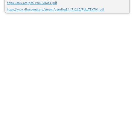
https://arxiv.org/pdf/1903.08454.pdf
https://www.diva-portal.org/smash/get/diva2:1471260/FULLTEXT01.pdf