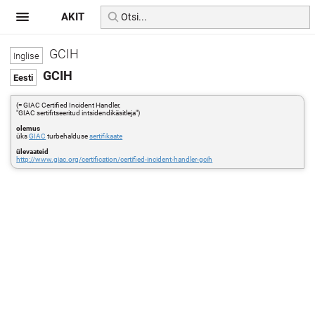
AKIT
GCIH
GCIH
(= GIAC Certified Incident Handler,
"GIAC sertifitseeritud intsidendikäsitleja")
olemus
üks
GIAC
turbehalduse
sertifikaate
ülevaateid
http://www.giac.org/certification/certified-incident-handler-gcih