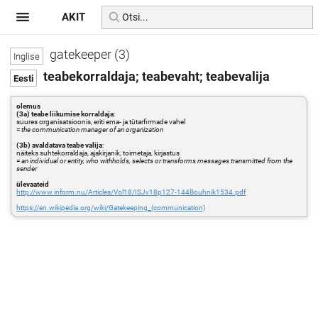
AKIT
gatekeeper (3)
teabekorraldaja; teabevaht; teabevalija
olemus
(3a) teabe liikumise korraldaja
:
suures organisatsioonis, eriti ema- ja tütarfirmade vahel
=
the communication manager of an organization
(3b) avaldatava teabe valija
:
näiteks suhtekorraldaja, ajakirjanik, toimetaja, kirjastus
=
an individual or entity, who withholds, selects or transforms messages transmitted from the
sender
ülevaateid
http://www.inform.nu/Articles/Vol18/ISJv18p127-144Bouhnik1534.pdf
https://en.wikipedia.org/wiki/Gatekeeping_(communication)