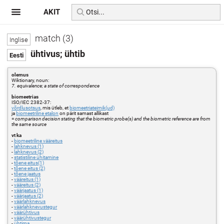
AKIT
match (3)
ühtivus; ühtib
olemus
Wiktionary, noun:
7. equivalence; a state of correspondence
biomeetrias
ISO/IEC 2382-37:
võrdlusotsus
, mis ütleb, et
biomeetriateimik(ud)
ja
biomeetriline etalon
on pärit samast allikast
=
comparison decision stating that the biometric probe(s) and the biometric reference are from
the same source
vt ka
-
biomeetriline vääreitus
-
lahknevus (1)
-
lahknevus (2)
-
statistiline ühitamine
-
tõene eitus(1)
-
tõene eitus (2)
-
tõene jaatus
-
vääreitus (1)
-
vääreitus (2)
-
väärjaatus (1)
-
väärjaatus (2)
-
väärlahknevus
-
väärlahknevustegur
-
väärühtivus
-
väärühtivustegur
-
ühtima