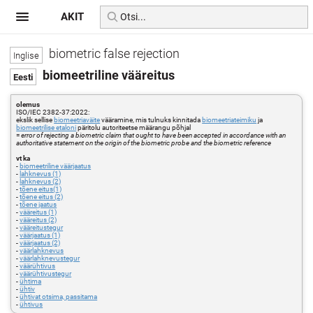
AKIT
biometric false rejection
biomeetriline vääreitus
olemus
ISO/IEC 2382-37:2022:
ekslik sellise
biomeetriaväite
vääramine, mis tulnuks kinnitada
biomeetriateimiku
ja
biomeetrilise etaloni
päritolu autoriteetse määrangu põhjal
=
error of rejecting a biometric claim that ought to have been accepted in accordance with an
authoritative statement on the origin of the biometric probe and the biometric reference
vt ka
-
biomeetriline väärjaatus
-
lahknevus (1)
-
lahknevus (2)
-
tõene eitus(1)
-
tõene eitus (2)
-
tõene jaatus
-
vääreitus (1)
-
vääreitus (2)
-
vääreitustegur
-
väärjaatus (1)
-
väärjaatus (2)
-
väärlahknevus
-
väärlahknevustegur
-
väärühtivus
-
väärühtivustegur
-
ühtima
-
ühtiv
-
ühtivat otsima, passitama
-
ühtivus