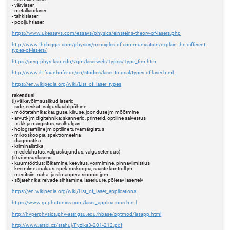
- värvlaser
- metalliaurlaser
- tahkislaser
- pooljuhtlaser,
https://www.ukessays.com/essays/physics/einsteins-theory-of-lasers.php
http://www.thebigger.com/physics/principles-of-communication/explain-the-different-
types-of-lasers/
https://perg.phys.ksu.edu/vqm/laserweb/Types/Type_frm.htm
http://www.ilt.fraunhofer.de/en/studies/laser-tutorial/types-of-laser.html
https://en.wikipedia.org/wiki/List_of_laser_types
rakendusi
(i) väikevõimsuslikud laserid
- side, eeskätt valguskaablipõhine
- mõõtetehnika: kauguse, kiiruse, joonduse jm mõõtmine
- arvuti- jm digitehnika: skannerid, printerid, optiline salvestus
- trükk ja märgistus, sealhulgas
- holograafiline jm optiline turvamärgistus
- mikroskoopia, spektromeetria
- diagnostika
- kriminalistika
- meelelahutus: valguskujundus, valgusetendus)
(ii) võimsuslaserid
- kuumtöötlus: lõikamine, keevitus, vormimine, pinnaviimistlus
- keemiline analüüs: spektroskoopia, saaste kontroll jm
- meditsiin: naha- ja silmaoperatsioonid jpm
- sõjatehnika: relvade sihitamine, laserluure, põletav laserrelv
https://en.wikipedia.org/wiki/List_of_laser_applications
https://www.rp-photonics.com/laser_applications.html
http://hyperphysics.phy-astr.gsu.edu/hbase/optmod/lasapp.html
http://www.arsci.cz/stahuj/Fyzika3-201-212.pdf