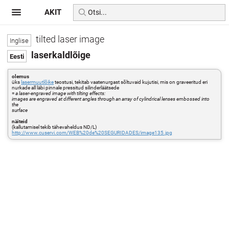
AKIT
tilted laser image
laserkaldlõige
olemus
üks
lasermuutlõike
teostusi, tekitab vaatenurgast sõltuvaid kujutisi, mis on graveeritud eri
nurkade all läbi pinnale pressitud silinderläätsede
=
a laser-engraved image with tilting effects:
images are engraved at different angles through an array of cylindrical lenses embossed into
the
surface
näiteid
(kallutamisel tekib tähevaheldus ND/L)
http://www.cuservi.com/WEB%20de%20SEGURIDADES/image135.jpg