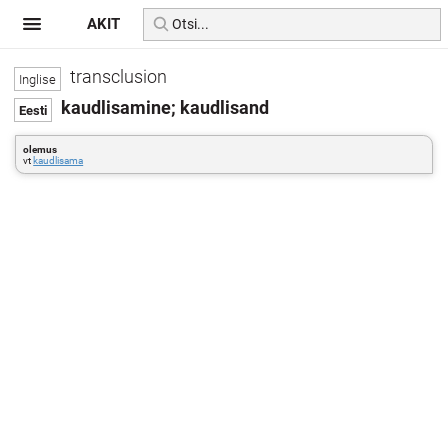
AKIT
transclusion
kaudlisamine; kaudlisand
olemus
vt
kaudlisama