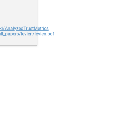
ki/AnalyzedTrustMetrics
ll_papers/levien/levien.pdf