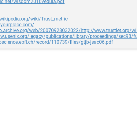
ntic.net/wisdom2016vedula.pdf
.wikipedia.org/wiki/Trust_metric
styourplace.com/
eb.archive.org/web/20070928032022/http://www.trustlet.org/wi
w.usenix.org/legacy/publications/library/proceedings/sec98/fu
foscience.epfl.ch/record/110739/files/gtjb-jsac06.pdf