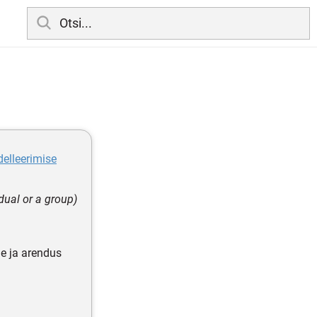
elleerimise
dual or a group)
ne ja arendus