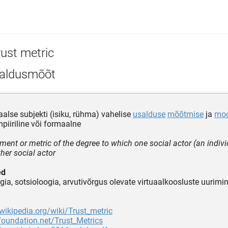
rust metric
aldusmõõt
aalse subjekti (isiku, rühma) vahelise
usalduse
mõõtmise
ja
mod
piiriline või formaalne
ent or metric of the degree to which one social actor (an indivi
her social actor
ed
ia, sotsioloogia, arvutivõrgus olevate virtuaalkoosluste uurimi
.wikipedia.org/wiki/Trust_metric
foundation.net/Trust_Metrics