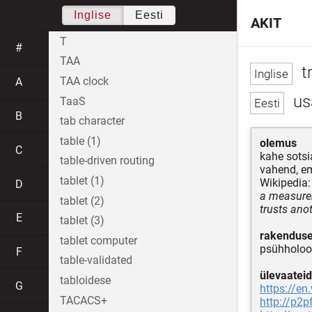
Inglise
Eesti
AKIT
T
#
TAA
t
TAA clock
A
us
TaaS
B
tab character
table (1)
olemus
C
kahe sotsi
table-driven routing
vahend, em
tablet (1)
Wikipedia:
D
a measurem
tablet (2)
trusts anot
E
tablet (3)
rakendus
tablet computer
psühholoog
F
table-validated
ülevaateid
tabloidese
G
https://en
TACACS+
http://p2p