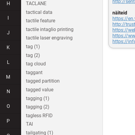
http://se
H
TACLANE
tactical data
näiteid
I
https://en
tactile feature
http://tru
tactile intaglio printing
https://w
J
https://ww
tactile laser engraving
https://in
tag (1)
K
tag (2)
L
tag cloud
taggant
M
tagged partition
tagged value
N
tagging (1)
O
tagging (2)
tagless RFID
P
TAI
tailgating (1)