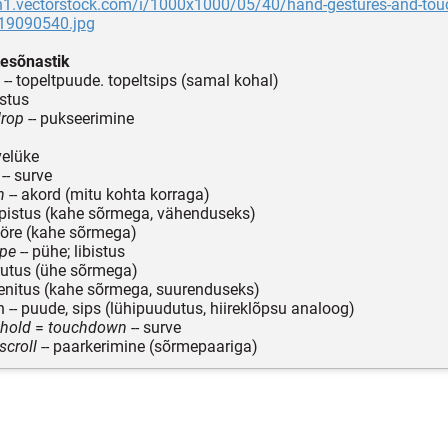
dn1.vectorstock.com/i/1000x1000/05/40/hand-gestures-and-touc
-19090540.jpg
tesõnastik
-- topeltpuude. topeltsips (samal kohal)
istus
drop
-- pukseerimine
velüke
-- surve
h
-- akord (mitu kohta korraga)
äpistus (kahe sõrmega, vähenduseks)
ööre (kahe sõrmega)
pe
-- pühe; libistus
rutus (ühe sõrmega)
venitus (kahe sõrmega, suurenduseks)
 -- puude, sips (lühipuudutus, hiireklõpsu analoog)
 hold
=
touchdown
-- surve
scroll
-- paarkerimine (sõrmepaariga)