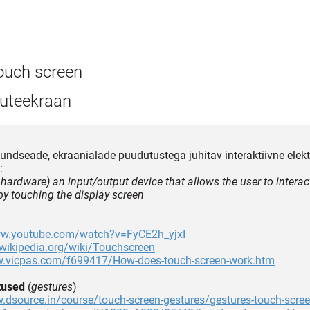
ouch screen
uteekraan
jundseade, ekraanialade puudutustega juhitav interaktiivne elekt
:
hardware) an input/output device that allows the user to interac
y touching the display screen
ww.youtube.com/watch?v=FyCE2h_yjxI
.wikipedia.org/wiki/Touchscreen
w.vicpas.com/f699417/How-does-touch-screen-work.htm
tused
(
gestures
)
.dsource.in/course/touch-screen-gestures/gestures-touch-scre