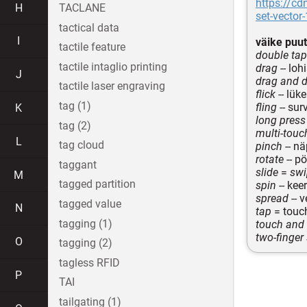
https://c
H
TACLANE
set-vector
tactical data
I
väike puu
tactile feature
double tap
tactile intaglio printing
drag
-- loh
J
drag and 
tactile laser engraving
flick
-- lüke
tag (1)
fling
-- sur
K
long press
tag (2)
multi-touc
L
tag cloud
pinch
-- n
rotate
-- p
taggant
slide
=
swi
M
tagged partition
spin
-- kee
spread
-- 
tagged value
N
tap
= touch
tagging (1)
touch and
two-finger 
O
tagging (2)
tagless RFID
P
TAI
tailgating (1)