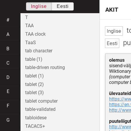
Inglise
Eesti
AKIT
T
#
TAA
t
TAA clock
A
pu
TaaS
B
tab character
table (1)
olemus
C
sisend-väl
table-driven routing
Wiktionary
tablet (1)
(computer 
D
computer b
tablet (2)
E
tablet (3)
ülevaateid
https://w
tablet computer
https://en
F
table-validated
http://ww
tabloidese
G
puuteliigu
TACACS+
http://www