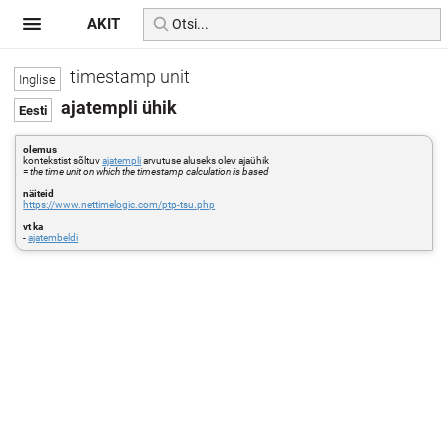
AKIT
timestamp unit
ajatempli ühik
olemus
kontekstist sõltuv
ajatempli
arvutuse aluseks olev ajaühik
=
the time unit on which the timestamp calculation is based
näiteid
https://www.nettimelogic.com/ptp-tsu.php
vt ka
-
ajatembeldi