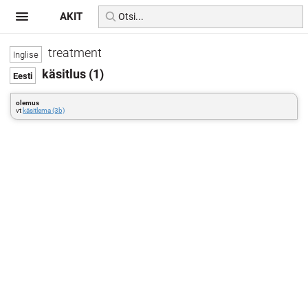
AKIT
treatment
käsitlus (1)
olemus
vt
käsitlema (3b)