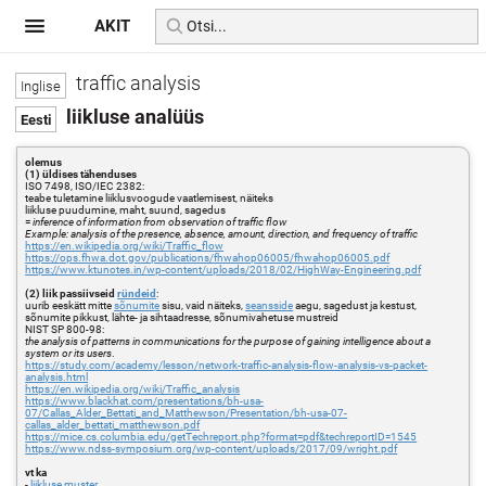
AKIT
traffic analysis
liikluse analüüs
olemus
(1) üldises tähenduses
ISO 7498, ISO/IEC 2382:
teabe tuletamine liiklusvoogude vaatlemisest, näiteks
liikluse puudumine, maht, suund, sagedus
=
inference of information from observation of traffic flow
Example: analysis of the presence, absence, amount, direction, and frequency of traffic
https://en.wikipedia.org/wiki/Traffic_flow
https://ops.fhwa.dot.gov/publications/fhwahop06005/fhwahop06005.pdf
https://www.ktunotes.in/wp-content/uploads/2018/02/HighWay-Engineering.pdf
(2) liik passiivseid
ründeid
:
uurib eeskätt mitte
sõnumite
sisu, vaid näiteks,
seansside
aegu, sagedust ja kestust,
sõnumite pikkust, lähte- ja sihtaadresse, sõnumivahetuse mustreid
NIST SP 800-98:
the analysis of patterns in communications for the purpose of gaining intelligence about a
system or its users
.
https://study.com/academy/lesson/network-traffic-analysis-flow-analysis-vs-packet-
analysis.html
https://en.wikipedia.org/wiki/Traffic_analysis
https://www.blackhat.com/presentations/bh-usa-
07/Callas_Alder_Bettati_and_Matthewson/Presentation/bh-usa-07-
callas_alder_bettati_matthewson.pdf
https://mice.cs.columbia.edu/getTechreport.php?format=pdf&techreportID=1545
https://www.ndss-symposium.org/wp-content/uploads/2017/09/wright.pdf
vt ka
-
liikluse muster