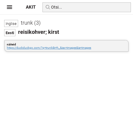
AKIT
trunk (3)
reisikohver; kirst
näiteid
https://duckduckgo.com/?q=trunk&t=h_&iax=images&ia=images