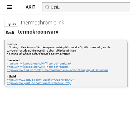
AKIT
thermochromic ink
termokroomvärv
olemus
trükivärv, mille värvus sõltub temperatuurist (pöörduvalt või pöördumatult), sobib
turvaelementide trükiks eeskätt paber- või plastpinnale
=
printing ink whose color depends on temperature
ülevaateid
https://en.wikipedia.org/wiki/Thermochromic_ink
https://en.wikipedia.org/wiki/Thermochromism
https://www.1ink.com/blog/thermochromic-ink-color-changing-ink-1inkcom/
näiteid
https://www.youtube.com/watch?v=JB5WylRKKUY
https://www.youtube.com/watch?v=nR7rs-FZYj8