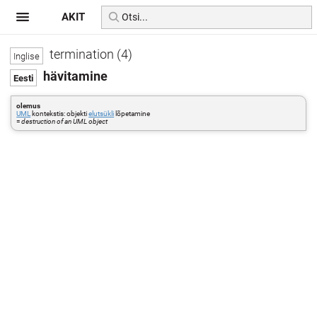
AKIT
termination (4)
hävitamine
olemus
UML
kontekstis: objekti
elutsükli
lõpetamine
=
destruction of an UML object