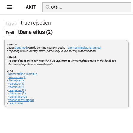
AKIT
true rejection
tõene eitus (2)
olemus
väära
identiteedi
väite lugemine vääraks, eeskätt
biomeetrilisel
autentimisel
=
rejecting a false identity claim, particularly in (biometric) authentication
näiteid
-
correct detection of non-matching input pattern to any template stored in the database,
- the correct rejection of invalid inputs
vt ka
-
biomeetriline vääreitus
-
tõene eitus(1)
-
tõene jaatus
-
vääreitus (1)
-
vääreitus (2)
-
väärjaatus (1)
-
väärjaatus (2)
-
väärlahknevus
-
väärlahknevustegur
-
väärühtivus