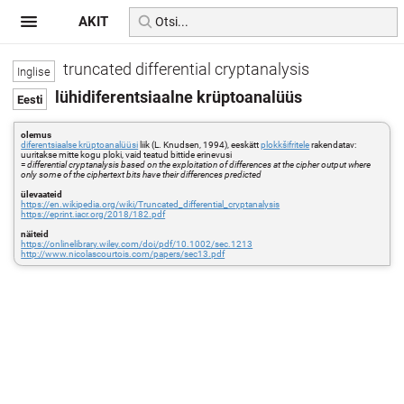
AKIT
truncated differential cryptanalysis
lühidiferentsiaalne krüptoanalüüs
olemus
diferentsiaalse krüptoanalüüsi
liik (L. Knudsen, 1994), eeskätt
plokkšifritele
rakendatav:
uuritakse mitte kogu ploki, vaid teatud bittide erinevusi
=
differential cryptanalysis based on the exploitation of differences at the cipher output where
only some of the ciphertext bits have their differences predicted
ülevaateid
https://en.wikipedia.org/wiki/Truncated_differential_cryptanalysis
https://eprint.iacr.org/2018/182.pdf
näiteid
https://onlinelibrary.wiley.com/doi/pdf/10.1002/sec.1213
http://www.nicolascourtois.com/papers/sec13.pdf