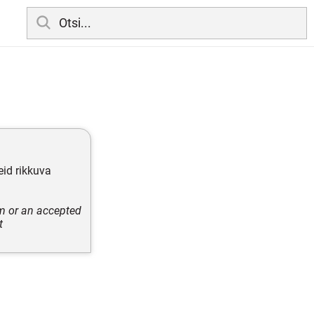
eid rikkuva
im or an accepted
t