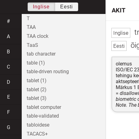
Inglise
Eesti
AKIT
T
#
TAA
t
TAA clock
A
õi
TaaS
B
tab character
table (1)
olemus
C
ISO/IEC 2
table-driven routing
tehingu ke
tablet (1)
aktsepteer
D
Märkus 1 B
tablet (2)
=
disallow
E
tablet (3)
biometric 
Note. The 
tablet computer
F
table-validated
tabloidese
G
TACACS+