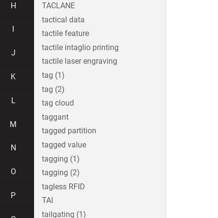
H
TACLANE
tactical data
I
tactile feature
tactile intaglio printing
J
tactile laser engraving
tag (1)
K
tag (2)
L
tag cloud
taggant
M
tagged partition
tagged value
N
tagging (1)
O
tagging (2)
tagless RFID
P
TAI
tailgating (1)