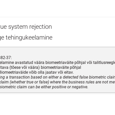
rue system rejection
ge tehingukeelamine
382-37:
elamine avastatud väära biomeetriaväite põhjal või talitlusreegl
itava (tõese või väära) biomeetriaväite põhjal
iomeetriaväide võib olla jaatav või eitav.
ing a transaction based on either a detected false biometric cla
claim (whether true or false) where the business rules are not me
biometric claim can be either positive or negative.