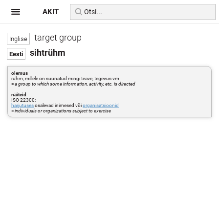
AKIT
target group
sihtrühm
olemus
rühm, millele on suunatud mingi teave, tegevus vm
=
a group to which some information, activity, etc. is directed
näiteid
ISO 22300:
harjutuses
osalevad inimesed või
organisatsioonid
=
individuals or organizations subject to exercise