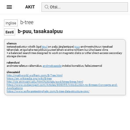
AKIT
b-tree
b-puu, tasakaalpuu
olemus
isetasakaalustuv okslik (igal
tipul
on palju järglastippe)
puu
-andmestruktuur; tasakaal
tähendab, et iga kahe tee pikkus juurest leheni ei erine rohkem kui ühe kaare võrra
=
a balanced search tree designed to work on magnetic disks or other direct-access secondary
storage devices
rakendusi
andmete talletus välismälus,
andmebaaside
indeksi korraldus, failisüsteemid
ülevaateid
http://mathworld.wolfram.com/B-Tree.html
https://en.wikipedia.org/wiki/B-tree
http://cis.stvincent.edu/html/tutorials/swd/btree/btree.html
https://www.codeproject.com/Articles/808055/Introduction-to-B-trees-Concepts-and-
Applications
https://www.softwaretestinghelp.com/b-tree-data-structure-cpp/