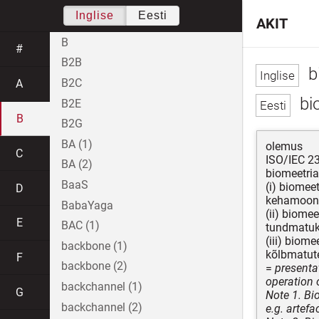
Inglise
Eesti
AKIT
B
#
B2B
b
B2C
A
bi
B2E
B
B2G
BA (1)
olemus
C
ISO/IEC 2
BA (2)
biomeetria
BaaS
(i) biomee
D
kehamoonu
BabaYaga
(ii) biome
E
BAC (1)
tundmatuk
(iii) biom
backbone (1)
kõlbmatute
F
backbone (2)
=
presenta
operation 
backchannel (1)
G
Note 1. Bi
backchannel (2)
e.g. artefac