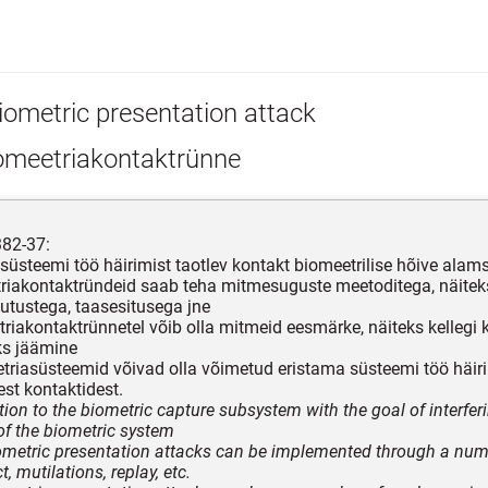
iometric presentation attack
omeetriakontaktrünne
382-37:
süsteemi töö häirimist taotlev kontakt biomeetrilise hõive ala
triakontaktründeid saab teha mitmesuguste meetoditega, näiteks
tustega, taasesitusega jne
etriakontaktrünnetel võib olla mitmeid eesmärke, näiteks kellegi
s jäämine
eetriasüsteemid võivad olla võimetud eristama süsteemi töö häir
st kontaktidest.
tion to the biometric capture subsystem with the goal of interfer
of the biometric system
ometric presentation attacks can be implemented through a num
t, mutilations, replay, etc.