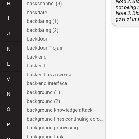
Note 2. Bi
H
backchannel (3)
not being 
backdate
Note 3. Bi
I
goal of in
backdating (1)
backdating (2)
J
backdoor
backdoor Trojan
K
back end
L
backend
backend as a service
M
back-end interface
background (1)
N
background (2)
O
background knowledge attack
background lines continuing across the image
P
background processing
background task