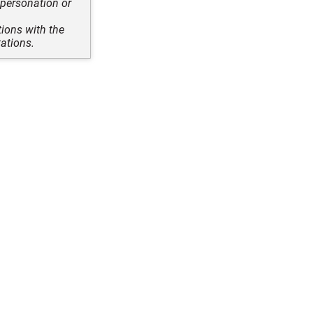
mpersonation or
tions with the
ations.