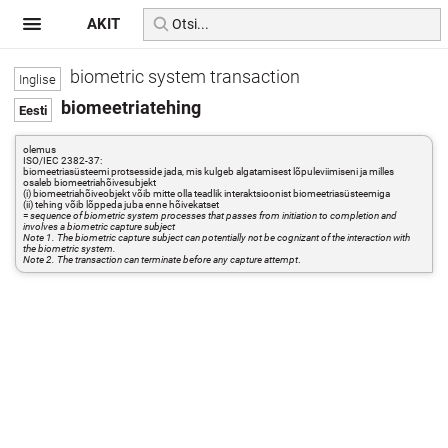
AKIT
biometric system transaction
biomeetriatehing
olemus
ISO/IEC 2382-37:
biomeetriasüsteemi protsesside jada, mis kulgeb algatamisest lõpuleviimiseni ja milles
osaleb biomeetriahõivesubjekt
(i) biomeetriahõiveobjekt võib mitte olla teadlik interaktsioonist biomeetriasüsteemiga
(ii) tehing võib lõppeda juba enne hõivekatset
=
sequence of biometric system processes that passes from initiation to completion and
involves a biometric capture subject
Note 1. The biometric capture subject can potentially not be cognizant of the interaction with
the biometric system.
Note 2. The transaction can terminate before any capture attempt
.