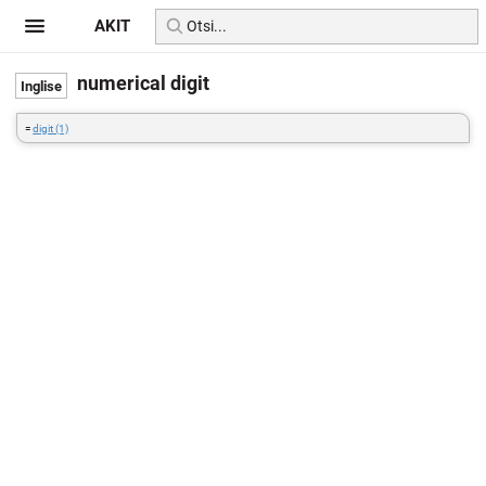
AKIT
numerical digit
=
digit (1)