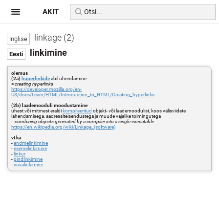
AKIT
linkage (2)
linkimine
olemus
(2a)
hüperlinkide
abil ühendamine
=
creating hyperlinks
https://developer.mozilla.org/en-
US/docs/Learn/HTML/Introduction_to_HTML/Creating_hyperlinks
(2b) laademooduli moodustamine
ühest või mitmest eraldi
kompileeritud
objekt- või laademoodulist, koos välisviidete
lahendamisega, aadressiteisendustega ja muude vajalike toimingutega
=
combining objects generated by a compiler into a single executable
https://en.wikipedia.org/wiki/Linkage_(software)
vt ka
-
andmelinkimine
-
esemelinkimine
-
linkur
-
pindlinkimine
-
süvalinkimine