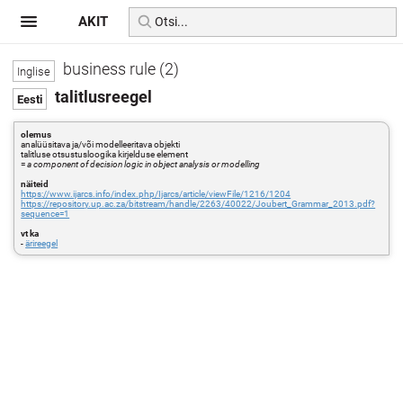
AKIT
business rule (2)
talitlusreegel
olemus
analüüsitava ja/või modelleeritava objekti
talitluse otsustusloogika kirjelduse element
=
a component of decision logic in object analysis or modelling
näiteid
https://www.ijarcs.info/index.php/Ijarcs/article/viewFile/1216/1204
https://repository.up.ac.za/bitstream/handle/2263/40022/Joubert_Grammar_2013.pdf?
sequence=1
vt ka
-
ärireegel