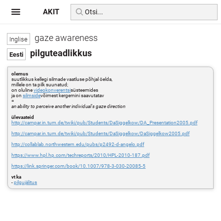
AKIT
gaze awareness
pilguteadlikkus
olemus
suutlikkus kellegi silmade vaatluse põhjal öelda,
millele on ta pilk suunatud;
on oluline
videokonverentsi
süsteemides
ja on
silmside
võimest kergemini saavutatav
=
an ability to perceive another individual's gaze direction
ülevaateid
http://campar.in.tum.de/twiki/pub/Students/DaSiggelkow/DA_Presentation2005.pdf
http://campar.in.tum.de/twiki/pub/Students/DaSiggelkow/DaSiggelkow2005.pdf
http://collablab.northwestern.edu/pubs/p2492-d-angelo.pdf
https://www.hpl.hp.com/techreports/2010/HPL-2010-187.pdf
https://link.springer.com/book/10.1007/978-3-030-20085-5
vt ka
-
pilgujälitus