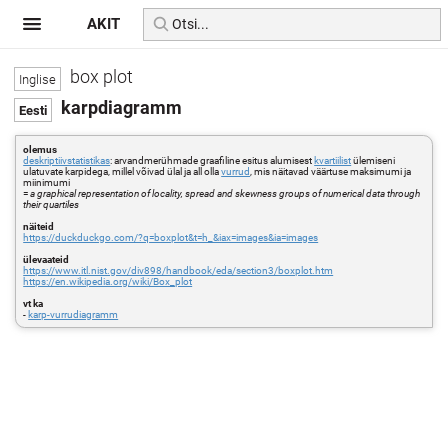
AKIT
box plot
karpdiagramm
olemus
deskriptiivstatistikas
: arvandmerühmade graafiline esitus alumisest
kvartiilist
ülemiseni
ulatuvate karpidega, millel võivad ülal ja all olla
vurrud
, mis näitavad väärtuse maksimumi ja
miinimumi
=
a graphical representation of locality, spread and skewness groups of numerical data through
their quartiles
näiteid
https://duckduckgo.com/?q=boxplot&t=h_&iax=images&ia=images
ülevaateid
https://www.itl.nist.gov/div898/handbook/eda/section3/boxplot.htm
https://en.wikipedia.org/wiki/Box_plot
vt ka
-
karp-vurrudiagramm